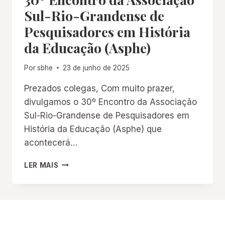
DE
Sul-Rio-Grandense de
HISTÓRIA
Pesquisadores em História
ANPUH/RS
da Educação (Asphe)
Por
sbhe
23 de junho de 2025
Prezados colegas, Com muito prazer,
divulgamos o 30º Encontro da Associação
Sul-Rio-Grandense de Pesquisadores em
História da Educação (Asphe) que
acontecerá…
30º
LER MAIS
ENCONTRO
DA
ASSOCIAÇÃO
SUL-
RIO-