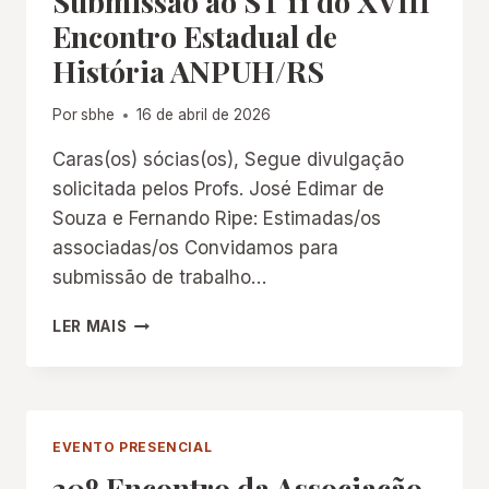
Submissão ao ST 11 do XVIII
Encontro Estadual de
História ANPUH/RS
Por
sbhe
16 de abril de 2026
Caras(os) sócias(os), Segue divulgação
solicitada pelos Profs. José Edimar de
Souza e Fernando Ripe: Estimadas/os
associadas/os Convidamos para
submissão de trabalho…
SUBMISSÃO
LER MAIS
AO
ST
11
DO
XVIII
EVENTO PRESENCIAL
ENCONTRO
30º Encontro da Associação
ESTADUAL