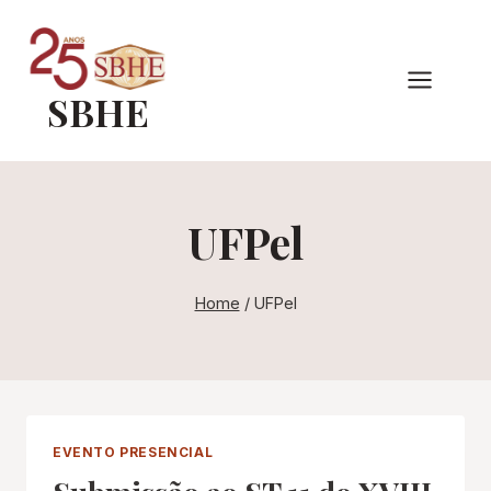
Pular
para
o
SBHE
Conteúdo
UFPel
Home
/
UFPel
EVENTO PRESENCIAL