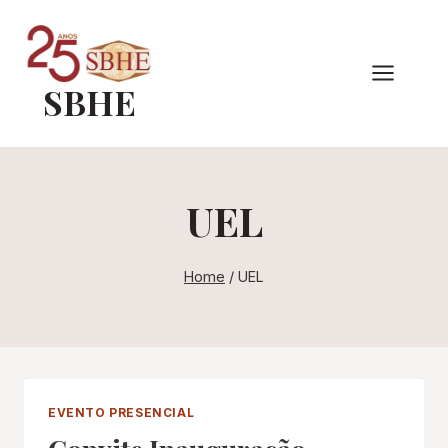
Pular
para
o
SBHE
Conteúdo
UEL
Home
/
UEL
EVENTO PRESENCIAL