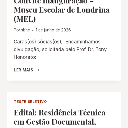
Convite Inauguração –
Museu Escolar de Londrina
(MEL)
Por
sbhe
1 de junho de 2026
Caras(os) sócias(os), Encaminhamos
divulgação, solicitada pelo Prof. Dr. Tony
Honorato:
CONVITE
LER MAIS
INAUGURAÇÃO
–
MUSEU
ESCOLAR
DE
TESTE SELETIVO
LONDRINA
Edital: Residência Técnica
(MEL)
em Gestão Documental,