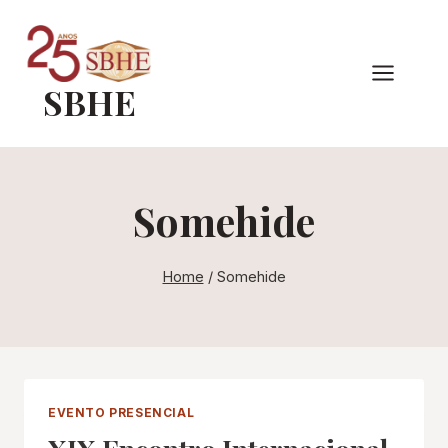
Pular
para
o
SBHE
Conteúdo
Somehide
Home
/
Somehide
EVENTO PRESENCIAL