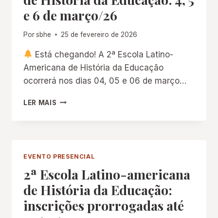
e 6 de março/26
Por
sbhe
25 de fevereiro de 2026
Está chegando! A 2ª Escola Latino-
Americana de História da Educação
ocorrerá nos dias 04, 05 e 06 de março…
2ª
LER MAIS
ESCOLA
LATINO-
AMERICANA
DE
HISTÓRIA
EVENTO PRESENCIAL
DA
2ª Escola Latino-americana
EDUCAÇÃO:
4,
de História da Educação:
5
inscrições prorrogadas até
E
6