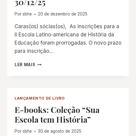
30/12/25
DE
MARÇO/26
Por
sbhe
20 de dezembro de 2025
Caras(os) sócias(os), As inscrições para a
II Escola Latino-americana de História da
Educação foram prorrogadas. O novo prazo
para inscrição…
2ª
LER MAIS
ESCOLA
LATINO-
AMERICANA
DE
HISTÓRIA
LANÇAMENTO DE LIVRO
DA
E-books: Coleção “Sua
EDUCAÇÃO:
INSCRIÇÕES
Escola tem História”
PRORROGADAS
ATÉ
Por
sbhe
30 de agosto de 2025
30/12/25