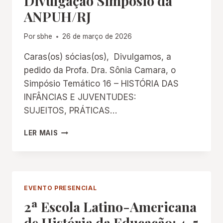
Divulgação Simpósio da
ANPUH/RJ
Por
sbhe
26 de março de 2026
Caras(os) sócias(os), Divulgamos, a
pedido da Profa. Dra. Sônia Camara, o
Simpósio Temático 16 – HISTÓRIA DAS
INFÂNCIAS E JUVENTUDES:
SUJEITOS, PRÁTICAS…
DIVULGAÇÃO
LER MAIS
SIMPÓSIO
DA
ANPUH/RJ
EVENTO PRESENCIAL
2ª Escola Latino-Americana
de História da Educação: 4, 5