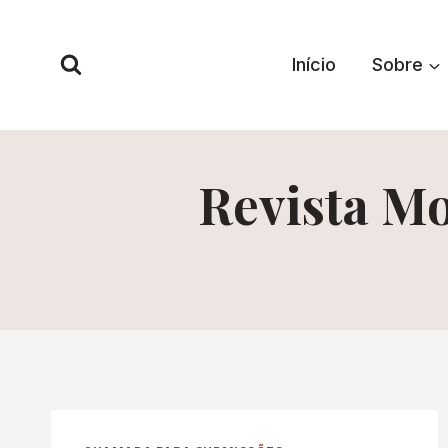
Pular
para
Início
Sobre
o
Conteúdo
Revista M