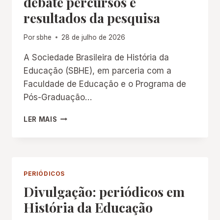
debate percursos e
resultados da pesquisa
Por
sbhe
28 de julho de 2026
A Sociedade Brasileira de História da
Educação (SBHE), em parceria com a
Faculdade de Educação e o Programa de
Pós-Graduação…
MESA-
LER MAIS
REDONDA
NA
UERJ
DEBATE
PERCURSOS
PERIÓDICOS
E
Divulgação: periódicos em
RESULTADOS
DA
História da Educação
PESQUISA