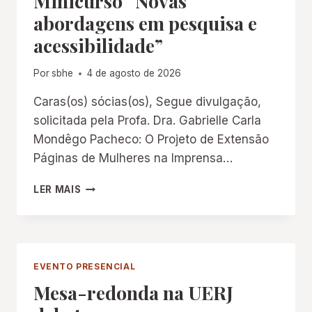
Minicurso “Novas
abordagens em pesquisa e
acessibilidade”
Por
sbhe
4 de agosto de 2026
Caras(os) sócias(os), Segue divulgação,
solicitada pela Profa. Dra. Gabrielle Carla
Mondêgo Pacheco: O Projeto de Extensão
Páginas de Mulheres na Imprensa…
MINICURSO
LER MAIS
“NOVAS
ABORDAGENS
EM
PESQUISA
E
EVENTO PRESENCIAL
ACESSIBILIDADE”
Mesa-redonda na UERJ