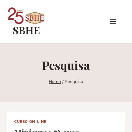
Pular
para
o
SBHE
Conteúdo
Pesquisa
Home
/
Pesquisa
CURSO ON-LINE