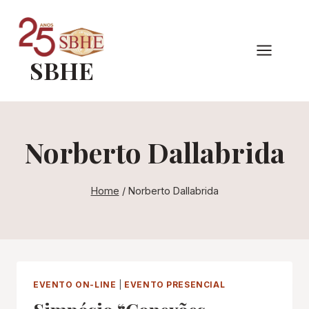
Pular
para
o
SBHE
Conteúdo
Norberto Dallabrida
Home
/
Norberto Dallabrida
EVENTO ON-LINE
|
EVENTO PRESENCIAL