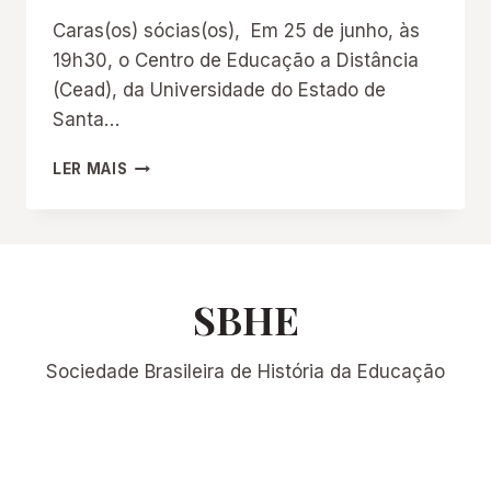
Caras(os) sócias(os), Em 25 de junho, às
19h30, o Centro de Educação a Distância
(Cead), da Universidade do Estado de
Santa…
MESA-
LER MAIS
REDONDA
“AS
ESCOLAS
ÍTALO-
BRASILEIRAS
NA
SBHE
HISTÓRIA
DA
Sociedade Brasileira de História da Educação
EDUCAÇÃO
BRASILEIRA”