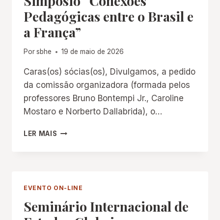
Simpósio “Conexões
Pedagógicas entre o Brasil e
a França”
Por
sbhe
19 de maio de 2026
Caras(os) sócias(os), Divulgamos, a pedido
da comissão organizadora (formada pelos
professores Bruno Bontempi Jr., Caroline
Mostaro e Norberto Dallabrida), o…
SIMPÓSIO
LER MAIS
“CONEXÕES
PEDAGÓGICAS
ENTRE
O
BRASIL
EVENTO ON-LINE
E
Seminário Internacional de
A
FRANÇA”