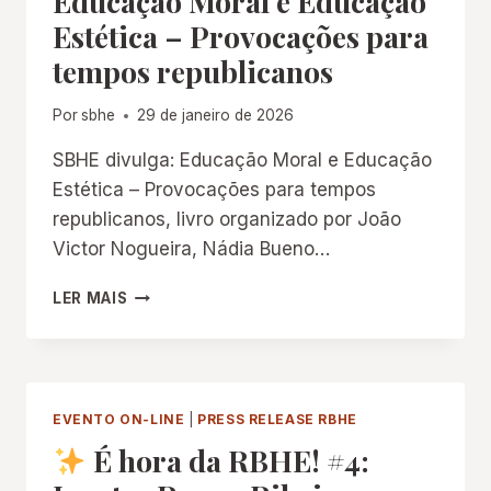
Educação Moral e Educação
Estética – Provocações para
tempos republicanos
Por
sbhe
29 de janeiro de 2026
SBHE divulga: Educação Moral e Educação
Estética – Provocações para tempos
republicanos, livro organizado por João
Victor Nogueira, Nádia Bueno…
EDUCAÇÃO
LER MAIS
MORAL
E
EDUCAÇÃO
ESTÉTICA
–
EVENTO ON-LINE
|
PRESS RELEASE RBHE
PROVOCAÇÕES
É hora da RBHE! #4:
PARA
TEMPOS