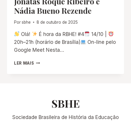
Jonatas Roque Ribeiro e
REPUBLICANOS
Nádia Bueno Rezende
Por
sbhe
8 de outubro de 2025
Olá!
É hora da RBHE! #4
14/10 |
20h–21h (horário de Brasília)
On-line pelo
Google Meet Nesta…
LER MAIS
É
HORA
DA
RBHE!
#4:
JONATAS
SBHE
ROQUE
RIBEIRO
Sociedade Brasileira de História da Educação
E
NÁDIA
BUENO