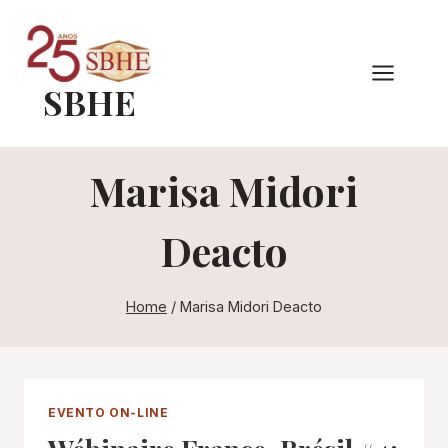
Pular
para
o
SBHE
Conteúdo
Marisa Midori
Deacto
Home
/
Marisa Midori Deacto
EVENTO ON-LINE