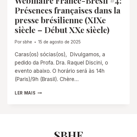
Wébinaire France-Brésil #4:
Présences françaises dans la
presse brésilienne (XIXe
siècle – Début XXe siècle)
Por
sbhe
15 de agosto de 2025
Caras(os) sócias(os), Divulgamos, a
pedido da Profa. Dra. Raquel Discini, o
evento abaixo. O horário será às 14h
(Paris)/9h (Brasil). Chère…
WÉBINAIRE
LER MAIS
FRANCE-
BRÉSIL
#4:
PRÉSENCES
FRANÇAISES
DANS
SBHE
LA