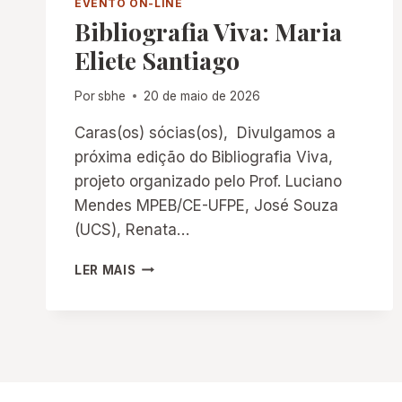
EVENTO ON-LINE
Bibliografia Viva: Maria
Eliete Santiago
Por
sbhe
20 de maio de 2026
Caras(os) sócias(os), Divulgamos a
próxima edição do Bibliografia Viva,
projeto organizado pelo Prof. Luciano
Mendes MPEB/CE-UFPE, José Souza
(UCS), Renata…
BIBLIOGRAFIA
LER MAIS
VIVA:
MARIA
ELIETE
SANTIAGO