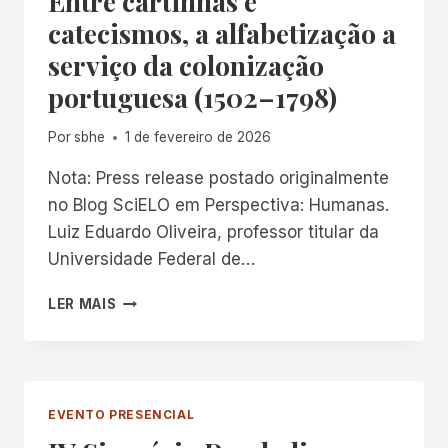
Entre cartinhas e
catecismos, a alfabetização a
serviço da colonização
portuguesa (1502–1798)
Por
sbhe
1 de fevereiro de 2026
Nota: Press release postado originalmente
no Blog SciELO em Perspectiva: Humanas.
Luiz Eduardo Oliveira, professor titular da
Universidade Federal de…
ENTRE
LER MAIS
CARTINHAS
E
CATECISMOS,
A
ALFABETIZAÇÃO
EVENTO PRESENCIAL
A
SERVIÇO