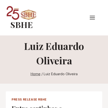
Pular
para
o
SBHE
Conteúdo
Luiz Eduardo
Oliveira
Home
/
Luiz Eduardo Oliveira
PRESS RELEASE RBHE