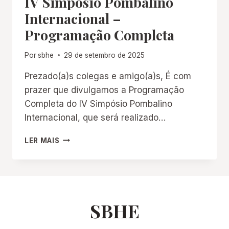
IV Simpósio Pombalino
DA
Internacional –
COLONIZAÇÃO
Programação Completa
PORTUGUESA
(1502–
1798)
Por
sbhe
29 de setembro de 2025
Prezado(a)s colegas e amigo(a)s, É com
prazer que divulgamos a Programação
Completa do IV Simpósio Pombalino
Internacional, que será realizado…
IV
LER MAIS
SIMPÓSIO
POMBALINO
INTERNACIONAL
–
PROGRAMAÇÃO
COMPLETA
SBHE