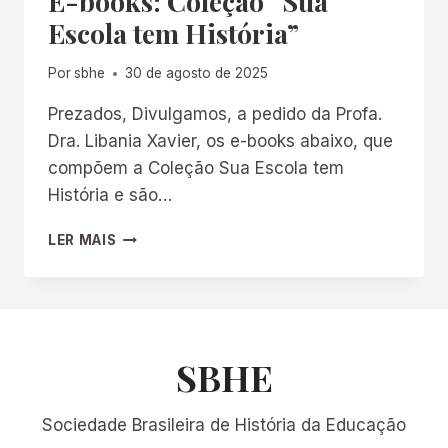
E-books: Coleção “Sua
Escola tem História”
Por
sbhe
30 de agosto de 2025
Prezados, Divulgamos, a pedido da Profa.
Dra. Libania Xavier, os e-books abaixo, que
compõem a Coleção Sua Escola tem
História e são…
E-
LER MAIS
BOOKS:
COLEÇÃO
“SUA
ESCOLA
TEM
HISTÓRIA”
SBHE
Sociedade Brasileira de História da Educação