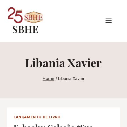
Pular
para
o
SBHE
Conteúdo
Libania Xavier
Home
/
Libania Xavier
LANÇAMENTO DE LIVRO