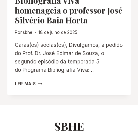
Bibliografia Viva
homenageia o professor José
Silvério Baia Horta
Por
sbhe
18 de julho de 2025
Caras(os) sócias(os), Divulgamos, a pedido
do Prof. Dr. José Edimar de Souza, o
segundo episódio da temporada 5
do Programa Bibliografia Viva:…
BIBLIOGRAFIA
LER MAIS
VIVA
HOMENAGEIA
O
PROFESSOR
JOSÉ
SILVÉRIO
SBHE
BAIA
HORTA