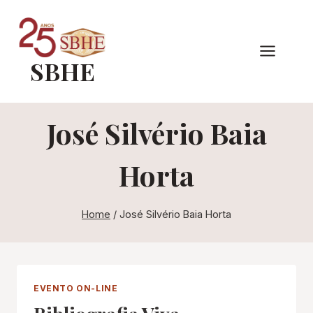
Pular
para
o
SBHE
Conteúdo
José Silvério Baia
Horta
Home
/
José Silvério Baia Horta
EVENTO ON-LINE