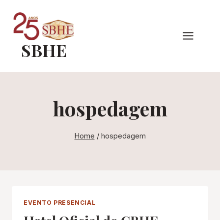
Pular
para
o
SBHE
Conteúdo
hospedagem
Home
/
hospedagem
EVENTO PRESENCIAL