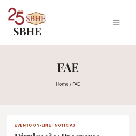
Pular
para
o
SBHE
Conteúdo
FAE
Home
/
FAE
EVENTO ON-LINE
|
NOTÍCIAS