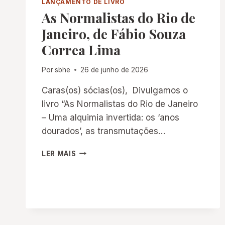
LANÇAMENTO DE LIVRO
As Normalistas do Rio de
Janeiro, de Fábio Souza
Correa Lima
Por
sbhe
26 de junho de 2026
Caras(os) sócias(os), Divulgamos o
livro “As Normalistas do Rio de Janeiro
– Uma alquimia invertida: os ‘anos
dourados’, as transmutações…
AS
LER MAIS
NORMALISTAS
DO
RIO
DE
JANEIRO,
DE
FÁBIO