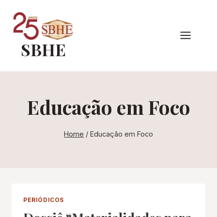
Pular
para
o
SBHE
Conteúdo
Educação em Foco
Home
/
Educação em Foco
PERIÓDICOS