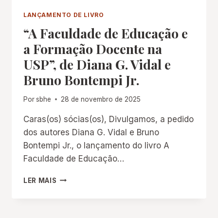
ABORDAGEM
LANÇAMENTO DE LIVRO
ANTROPOLÓGICA
“A Faculdade de Educação e
EM
CIRCUITO
a Formação Docente na
TRANSNACIONAL
USP”, de Diana G. Vidal e
(1870-
1910)”
Bruno Bontempi Jr.
VENCE
A
Por
sbhe
28 de novembro de 2025
11ª
EDIÇÃO
Caras(os) sócias(os), Divulgamos, a pedido
DO
dos autores Diana G. Vidal e Bruno
PRÊMIO
ABEU
Bontempi Jr., o lançamento do livro A
Faculdade de Educação…
“A
LER MAIS
FACULDADE
DE
EDUCAÇÃO