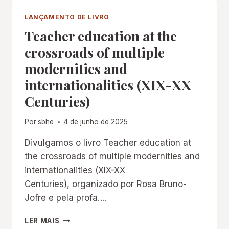
E
A
LANÇAMENTO DE LIVRO
FORMAÇÃO
Teacher education at the
DOCENTE
NA
crossroads of multiple
USP”,
modernities and
DE
DIANA
internationalities (XIX-XX
G.
Centuries)
VIDAL
E
BRUNO
Por
sbhe
4 de junho de 2025
BONTEMPI
JR.
Divulgamos o livro Teacher education at
the crossroads of multiple modernities and
internationalities (XIX-XX
Centuries), organizado por Rosa Bruno-
Jofre e pela profa….
TEACHER
LER MAIS