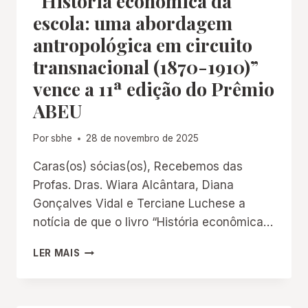
“História econômica da
escola: uma abordagem
antropológica em circuito
transnacional (1870-1910)”
vence a 11ª edição do Prêmio
ABEU
Por
sbhe
28 de novembro de 2025
Caras(os) sócias(os), Recebemos das
Profas. Dras. Wiara Alcântara, Diana
Gonçalves Vidal e Terciane Luchese a
notícia de que o livro “História econômica…
“HISTÓRIA
LER MAIS
ECONÔMICA
DA
ESCOLA:
UMA