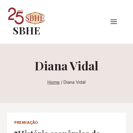
Pular
para
o
SBHE
Conteúdo
Diana Vidal
Home
/
Diana Vidal
PREMIAÇÃO