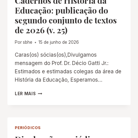
Cadernos de História da
Educação: publicação do
segundo conjunto de textos
de 2026 (v. 25)
Por
sbhe
15 de junho de 2026
Caras(os) sócias(os),Divulgamos
mensagem do Prof. Dr. Décio Gatti Jr.:
Estimados e estimadas colegas da área de
História da Educação, Esperamos…
CADERNOS
LER MAIS
DE
HISTÓRIA
DA
EDUCAÇÃO:
PUBLICAÇÃO
PERIÓDICOS
DO
SEGUNDO