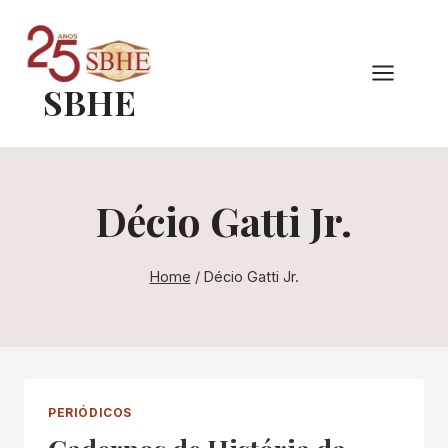
Pular
para
o
SBHE
Conteúdo
Décio Gatti Jr.
Home
/
Décio Gatti Jr.
PERIÓDICOS