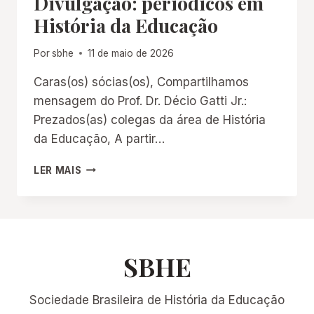
Divulgação: periódicos em
CONJUNTO
História da Educação
DE
TEXTOS
Por
sbhe
11 de maio de 2026
DE
2026
Caras(os) sócias(os), Compartilhamos
(V.
mensagem do Prof. Dr. Décio Gatti Jr.:
25)
Prezados(as) colegas da área de História
da Educação, A partir…
DIVULGAÇÃO:
LER MAIS
PERIÓDICOS
EM
HISTÓRIA
DA
EDUCAÇÃO
SBHE
Sociedade Brasileira de História da Educação