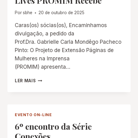
Lives PROMIM Recebe
Por
sbhe
20 de outubro de 2025
Caras(os) sócias(os), Encaminhamos
divulgação, a pedido da
Prof.Dra. Gabrielle Carla Mondêgo Pacheco
Pinto: O Projeto de Extensão Páginas de
Mulheres na Imprensa
(PROMIM) apresenta…
LIVES
LER MAIS
PROMIM
RECEBE
EVENTO ON-LINE
6º encontro da Série
Conexões