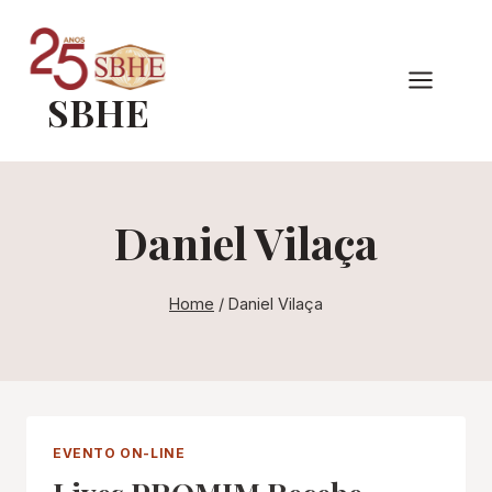
Pular
para
o
SBHE
Conteúdo
Daniel Vilaça
Home
/
Daniel Vilaça
EVENTO ON-LINE