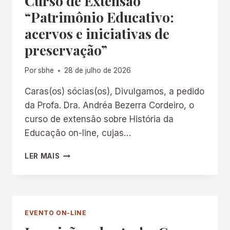
Curso de Extensão
“Patrimônio Educativo:
acervos e iniciativas de
preservação”
Por
sbhe
28 de julho de 2026
Caras(os) sócias(os), Divulgamos, a pedido
da Profa. Dra. Andréa Bezerra Cordeiro, o
curso de extensão sobre História da
Educação on-line, cujas…
CURSO
LER MAIS
DE
EXTENSÃO
“PATRIMÔNIO
EDUCATIVO:
ACERVOS
EVENTO ON-LINE
E
INICIATIVAS