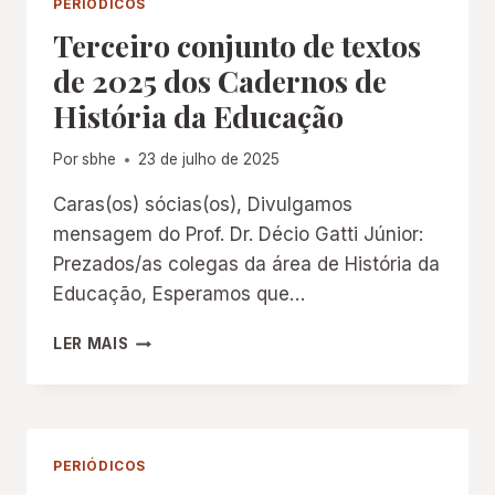
PERIÓDICOS
DE
Terceiro conjunto de textos
2025
DOS
de 2025 dos Cadernos de
CADERNOS
História da Educação
DE
HISTÓRIA
DA
Por
sbhe
23 de julho de 2025
EDUCAÇÃO
Caras(os) sócias(os), Divulgamos
mensagem do Prof. Dr. Décio Gatti Júnior:
Prezados/as colegas da área de História da
Educação, Esperamos que…
TERCEIRO
LER MAIS
CONJUNTO DE
TEXTOS
DE
2025
DOS
PERIÓDICOS
CADERNOS