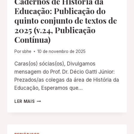
Cadernos de História da
CONJUNTO
Educação: Publicação do
DE
quinto conjunto de textos de
TEXTOS
DE
2025 (v.24, Publicação
2026
Contínua)
(V.
25)
Por
sbhe
10 de novembro de 2025
Caras(os) sócias(os), Divulgamos
mensagem do Prof. Dr. Décio Gatti Júnior:
Prezados/as colegas da área de História da
Educação, Esperamos que…
CADERNOS
LER MAIS
DE
HISTÓRIA
DA
EDUCAÇÃO:
PUBLICAÇÃO