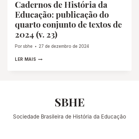
Cadernos de História da
PRIMEIRO
E
Educação: publicação do
DO
quarto conjunto de textos de
SEGUNDO
CONJUNTOS
2024 (v. 23)
DE
TEXTOS
Por
sbhe
27 de dezembro de 2024
DE
2025
CADERNOS
LER MAIS
DE
HISTÓRIA
DA
EDUCAÇÃO:
PUBLICAÇÃO
DO
SBHE
QUARTO
CONJUNTO
Sociedade Brasileira de História da Educação
DE
TEXTOS
DE
2024