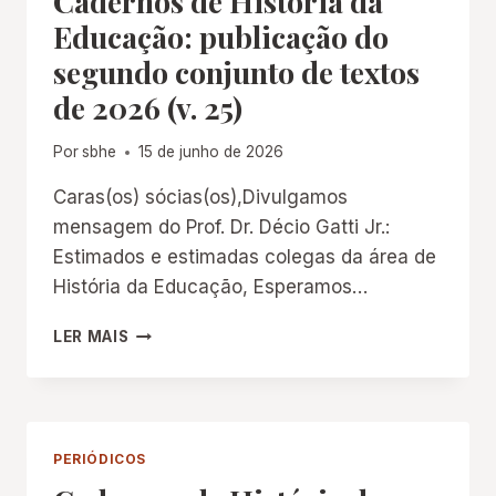
Cadernos de História da
Educação: publicação do
segundo conjunto de textos
de 2026 (v. 25)
Por
sbhe
15 de junho de 2026
Caras(os) sócias(os),Divulgamos
mensagem do Prof. Dr. Décio Gatti Jr.:
Estimados e estimadas colegas da área de
História da Educação, Esperamos…
CADERNOS
LER MAIS
DE
HISTÓRIA
DA
EDUCAÇÃO:
PUBLICAÇÃO
PERIÓDICOS
DO
SEGUNDO