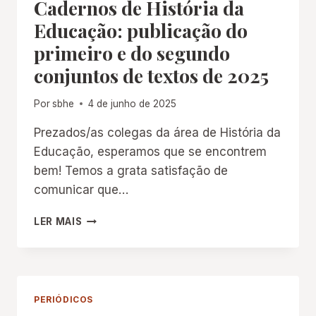
Cadernos de História da
DE
HISTÓRIA
Educação: publicação do
DA
primeiro e do segundo
EDUCAÇÃO
conjuntos de textos de 2025
Por
sbhe
4 de junho de 2025
Prezados/as colegas da área de História da
Educação, esperamos que se encontrem
bem! Temos a grata satisfação de
comunicar que…
CADERNOS
LER MAIS
DE
HISTÓRIA
DA
EDUCAÇÃO:
PUBLICAÇÃO
PERIÓDICOS
DO