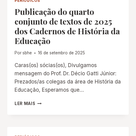
PERIÓDICOS
DO
Publicação do quarto
QUINTO
CONJUNTO
conjunto de textos de 2025
DE
dos Cadernos de História da
TEXTOS
DE
Educação
2025
(V.24,
Por
sbhe
16 de setembro de 2025
PUBLICAÇÃO
CONTÍNUA)
Caras(os) sócias(os), Divulgamos
mensagem do Prof. Dr. Décio Gatti Júnior:
Prezados/as colegas da área de História da
Educação, Esperamos que…
PUBLICAÇÃO
LER MAIS
DO
QUARTO
CONJUNTO
DE
TEXTOS