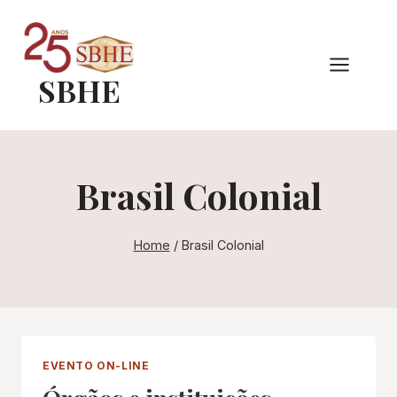
Pular
para
o
SBHE
Conteúdo
Brasil Colonial
Home
/
Brasil Colonial
EVENTO ON-LINE