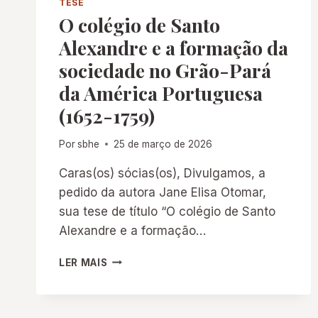
TESE
O colégio de Santo
Alexandre e a formação da
sociedade no Grão-Pará
da América Portuguesa
(1652-1759)
Por
sbhe
25 de março de 2026
Caras(os) sócias(os), Divulgamos, a
pedido da autora Jane Elisa Otomar,
sua tese de título “O colégio de Santo
Alexandre e a formação…
O
LER MAIS
COLÉGIO
DE
SANTO