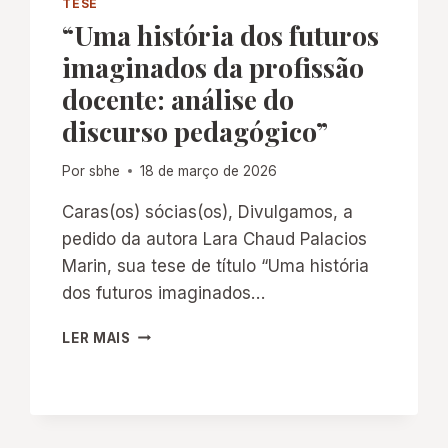
TESE
“Uma história dos futuros
imaginados da profissão
docente: análise do
discurso pedagógico”
Por
sbhe
18 de março de 2026
Caras(os) sócias(os), Divulgamos, a
pedido da autora Lara Chaud Palacios
Marin, sua tese de título “Uma história
dos futuros imaginados…
“UMA
LER MAIS
HISTÓRIA
DOS
FUTUROS
IMAGINADOS
DA