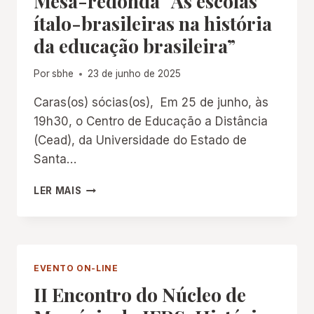
Mesa-redonda “As escolas
ítalo-brasileiras na história
da educação brasileira”
Por
sbhe
23 de junho de 2025
Caras(os) sócias(os), Em 25 de junho, às
19h30, o Centro de Educação a Distância
(Cead), da Universidade do Estado de
Santa…
MESA-
LER MAIS
REDONDA
“AS
ESCOLAS
ÍTALO-
BRASILEIRAS
EVENTO ON-LINE
NA
II Encontro do Núcleo de
HISTÓRIA
DA