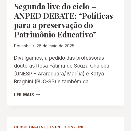
Segunda live do ciclo –
IMPRENSA
(PROMIM)
ANPED DEBATE: “Políticas
para a preservação do
Patrimônio Educativo”
Por
sbhe
26 de maio de 2025
Divulgamos, a pedido das professoras
doutoras Rosa Fátima de Souza Chaloba
(UNESP – Araraquara/ Marília) e Katya
Braghini (PUC-SP) e também da…
SEGUNDA
LER MAIS
LIVE
DO
CICLO
–
ANPED
CURSO ON-LINE
|
EVENTO ON-LINE
DEBATE: