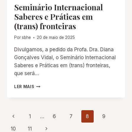
Seminário Internacional
“POLÍTICAS
PARA
Saberes e Práticas em
A
(trans) fronteiras
PRESERVAÇÃO
DO
PATRIMÔNIO
Por
sbhe
20 de maio de 2025
EDUCATIVO”
Divulgamos, a pedido da Profa. Dra. Diana
Gonçalves Vidal, o Seminário Internacional
Saberes e Práticas em (trans) fronteiras,
que será…
SEMINÁRIO
LER MAIS
INTERNACIONAL
SABERES
E
PRÁTICAS
Navegação
Página
1
…
6
7
8
9
EM
(TRANS)
Anterior
da
Página
10
11
FRONTEIRAS