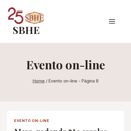
Pular
para
o
SBHE
Conteúdo
Evento on-line
Home
/
Evento on-line
- Página 8
EVENTO ON-LINE