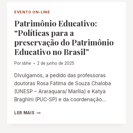
PELA
EDUCAÇÃO:
EVENTO ON-LINE
BRASIL
Patrimônio Educativo:
COLONIAL
(1500-
“Políticas para a
1822)
preservação do Patrimônio
Educativo no Brasil”
Por
sbhe
2 de junho de 2025
Divulgamos, a pedido das professoras
doutoras Rosa Fátima de Souza Chaloba
(UNESP – Araraquara/ Marília) e Katya
Braghini (PUC-SP) e da coordenação…
PATRIMÔNIO
LER MAIS
EDUCATIVO:
“POLÍTICAS
PARA