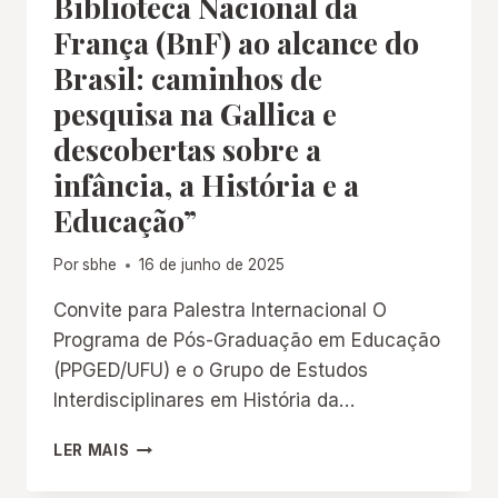
Biblioteca Nacional da
MEMÓRIA
França (BnF) ao alcance do
DA
EDUCAÇÃO
Brasil: caminhos de
PROFISSIONAL
pesquisa na Gallica e
E
TECNOLÓGICA
descobertas sobre a
infância, a História e a
Educação”
Por
sbhe
16 de junho de 2025
Convite para Palestra Internacional O
Programa de Pós-Graduação em Educação
(PPGED/UFU) e o Grupo de Estudos
Interdisciplinares em História da…
PALESTRA:
LER MAIS
“TESOUROS
DA