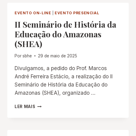
A
PRESERVAÇÃO
EVENTO ON-LINE
|
EVENTO PRESENCIAL
DO
II Seminário de História da
PATRIMÔNIO
EDUCATIVO
Educação do Amazonas
NO
(SHEA)
BRASIL”
Por
sbhe
29 de maio de 2025
Divulgamos, a pedido do Prof. Marcos
André Ferreira Estácio, a realização do II
Seminário de História da Educação do
Amazonas (SHEA), organizado …
II
LER MAIS
SEMINÁRIO
DE
HISTÓRIA
DA