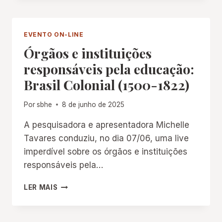
E
ARQUIVOS
A
PESSOAIS,
EDUCAÇÃO”
PATRIMÔNIO
EVENTO ON-LINE
E
Órgãos e instituições
EDUCAÇÃO:
2º
responsáveis pela educação:
ENCONTRO
Brasil Colonial (1500-1822)
Por
sbhe
8 de junho de 2025
A pesquisadora e apresentadora Michelle
Tavares conduziu, no dia 07/06, uma live
imperdível sobre os órgãos e instituições
responsáveis pela…
ÓRGÃOS
LER MAIS
E
INSTITUIÇÕES
RESPONSÁVEIS