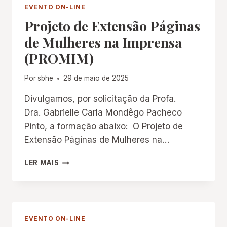
EDUCAÇÃO
EVENTO ON-LINE
DO
Projeto de Extensão Páginas
AMAZONAS
(SHEA)
de Mulheres na Imprensa
(PROMIM)
Por
sbhe
29 de maio de 2025
Divulgamos, por solicitação da Profa.
Dra. Gabrielle Carla Mondêgo Pacheco
Pinto, a formação abaixo: O Projeto de
Extensão Páginas de Mulheres na…
PROJETO
LER MAIS
DE
EXTENSÃO
PÁGINAS
DE
MULHERES
EVENTO ON-LINE
NA