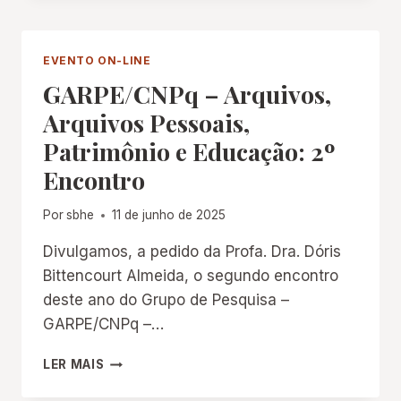
BIBLIOTECA
NACIONAL
DA
EVENTO ON-LINE
FRANÇA
GARPE/CNPq – Arquivos,
(BNF)
AO
Arquivos Pessoais,
ALCANCE
Patrimônio e Educação: 2º
DO
BRASIL:
Encontro
CAMINHOS
DE
Por
sbhe
11 de junho de 2025
PESQUISA
NA
Divulgamos, a pedido da Profa. Dra. Dóris
GALLICA
Bittencourt Almeida, o segundo encontro
E
DESCOBERTAS
deste ano do Grupo de Pesquisa –
SOBRE
GARPE/CNPq –…
A
INFÂNCIA,
GARPE/CNPQ
LER MAIS
A
–
HISTÓRIA
ARQUIVOS,