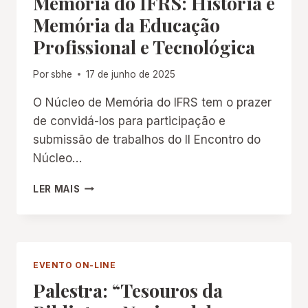
Memória do IFRS: História e
EDUCAÇÃO
Memória da Educação
BRASILEIRA”
Profissional e Tecnológica
Por
sbhe
17 de junho de 2025
O Núcleo de Memória do IFRS tem o prazer
de convidá-los para participação e
submissão de trabalhos do II Encontro do
Núcleo…
II ENCONTRO
LER MAIS
DO
NÚCLEO
DE
MEMÓRIA
DO
EVENTO ON-LINE
IFRS:
Palestra: “Tesouros da
HISTÓRIA
E