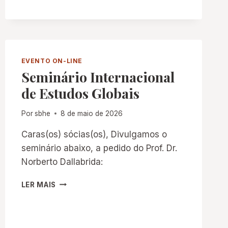
CONVIDA:
“QUANDO
A
DIVERSIDADE
INDAGA
A
EVENTO ON-LINE
HISTÓRIA
Seminário Internacional
DA
EDUCAÇÃO”
de Estudos Globais
Por
sbhe
8 de maio de 2026
Caras(os) sócias(os), Divulgamos o
seminário abaixo, a pedido do Prof. Dr.
Norberto Dallabrida:
SEMINÁRIO
LER MAIS
INTERNACIONAL
DE
ESTUDOS
GLOBAIS