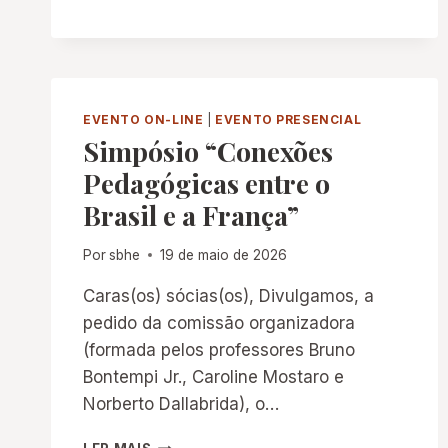
NO
AR
(2026):
A
CULTURA
ESCOLAR
EVENTO ON-LINE
|
EVENTO PRESENCIAL
COMO
Simpósio “Conexões
OBJETO
Pedagógicas entre o
HISTÓRICO:
PRÁTICAS,
Brasil e a França”
NORMAS
E
Por
sbhe
19 de maio de 2026
SENTIDOS
DA
Caras(os) sócias(os), Divulgamos, a
VIDA
pedido da comissão organizadora
ESCOLAR
(formada pelos professores Bruno
Bontempi Jr., Caroline Mostaro e
Norberto Dallabrida), o…
SIMPÓSIO