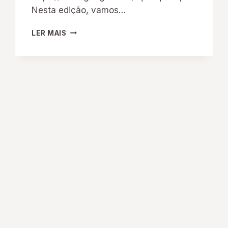
Nesta edição, vamos…
É
LER MAIS
HORA
DA
RBHE!
#7
COM
A
PROFA.
CYNTHIA
GREIVE
VEIGA:
“HISTÓRIAS
DE
EDUCAÇÕES:
COMEMORAR
OS
40
ANOS
DO