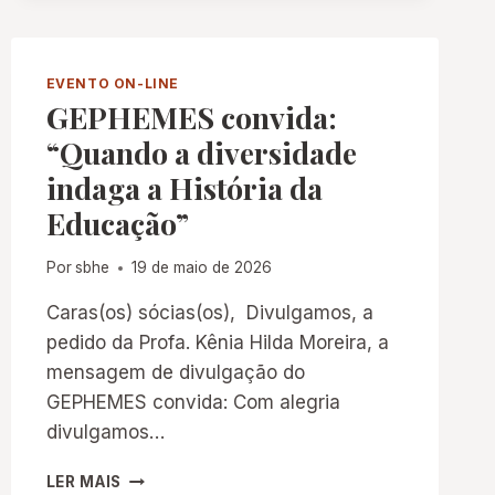
DO
“SIMPÓSIO
CONEXÕES
PEDAGÓGICAS
EVENTO ON-LINE
ENTRE
GEPHEMES convida:
O
“Quando a diversidade
BRASIL
E
indaga a História da
A
Educação”
FRANÇA”
–
PROF.
Por
sbhe
19 de maio de 2026
DR.
LAURENT
Caras(os) sócias(os), Divulgamos, a
GUTIERREZ
pedido da Profa. Kênia Hilda Moreira, a
mensagem de divulgação do
GEPHEMES convida: Com alegria
divulgamos…
GEPHEMES
LER MAIS