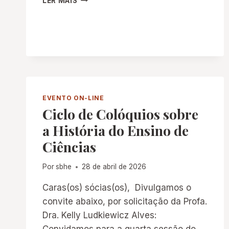
LER MAIS
“CONEXÕES
PEDAGÓGICAS
ENTRE
O
BRASIL
E
A
FRANÇA”
EVENTO ON-LINE
Ciclo de Colóquios sobre
a História do Ensino de
Ciências
Por
sbhe
28 de abril de 2026
Caras(os) sócias(os), Divulgamos o
convite abaixo, por solicitação da Profa.
Dra. Kelly Ludkiewicz Alves: