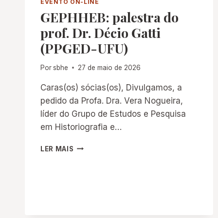
EVENTO ON-LINE
GEPHHEB: palestra do
prof. Dr. Décio Gatti
(PPGED-UFU)
Por
sbhe
27 de maio de 2026
Caras(os) sócias(os), Divulgamos, a
pedido da Profa. Dra. Vera Nogueira,
líder do Grupo de Estudos e Pesquisa
em Historiografia e…
GEPHHEB:
LER MAIS
PALESTRA
DO
PROF.
DR.
DÉCIO
GATTI
(PPGED-