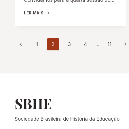
Convidamos para a quarta sessão do…
CICLO
LER MAIS
DE
COLÓQUIOS
SOBRE
A
Navegação
HISTÓRIA
Página
Pá
1
2
3
4
…
11
DO
ENSINO
Anterior
Se
da
DE
CIÊNCIAS
Página
SBHE
Sociedade Brasileira de História da Educação