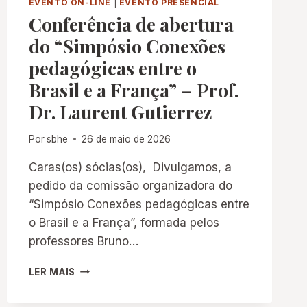
EVENTO ON-LINE
|
EVENTO PRESENCIAL
Conferência de abertura
do “Simpósio Conexões
pedagógicas entre o
Brasil e a França” – Prof.
Dr. Laurent Gutierrez
Por
sbhe
26 de maio de 2026
Caras(os) sócias(os), Divulgamos, a
pedido da comissão organizadora do
“Simpósio Conexões pedagógicas entre
o Brasil e a França”, formada pelos
professores Bruno…
CONFERÊNCIA
LER MAIS
DE
ABERTURA