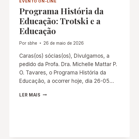
EVENTO ON-LINE
Programa História da
Educação: Trotski e a
Educação
Por
sbhe
26 de maio de 2026
Caras(os) sócias(os), Divulgamos, a
pedido da Profa. Dra. Michelle Mattar P.
O. Tavares, o Programa História da
Educação, a ocorrer hoje, dia 26-05…
PROGRAMA
LER MAIS
HISTÓRIA
DA
EDUCAÇÃO:
TROTSKI
E
A
EDUCAÇÃO