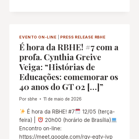
SANTIAGO
EVENTO ON-LINE
|
PRESS RELEASE RBHE
É hora da RBHE! #7 com a
profa. Cynthia Greive
Veiga: “Histórias de
Educações: comemorar os
40 anos do GT 02 […]”
Por
sbhe
11 de maio de 2026
É hora da RBHE! #7
12/05 (terça-
feira) |
20h00 (horário de Brasília)
Encontro on-line:
https://meet.google.com/rqv-eqtv-ivp