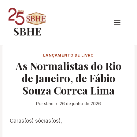
Pular
para
o
SBHE
Conteúdo
LANÇAMENTO DE LIVRO
As Normalistas do Rio
de Janeiro, de Fábio
Souza Correa Lima
Por
sbhe
26 de junho de 2026
Caras(os) sócias(os),