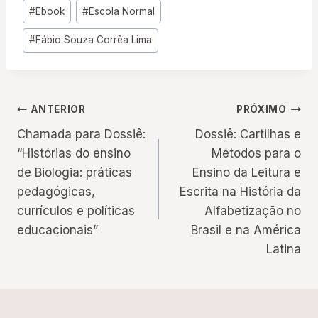
Tags
#
Ebook
#
Escola Normal
do
#
Fábio Souza Corrêa Lima
Post:
Navegação
ANTERIOR
PRÓXIMO
Chamada para Dossiê:
Dossiê: Cartilhas e
de
“Histórias do ensino
Métodos para o
de Biologia: práticas
Ensino da Leitura e
Post
pedagógicas,
Escrita na História da
currículos e políticas
Alfabetização no
educacionais”
Brasil e na América
Latina