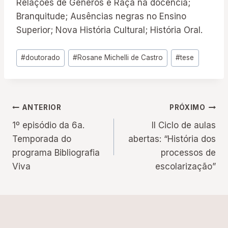
Relações de Gêneros e Raça na docência;
Branquitude; Ausências negras no Ensino
Superior; Nova História Cultural; História Oral.
Tags
#
doutorado
#
Rosane Michelli de Castro
#
tese
do
Post:
Navegação
ANTERIOR
PRÓXIMO
1º episódio da 6a.
II Ciclo de aulas
de
Temporada do
abertas: “História dos
programa Bibliografia
processos de
Post
Viva
escolarização”