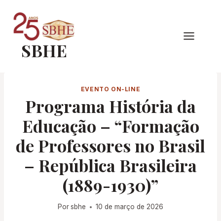
Pular
para
o
SBHE
Conteúdo
EVENTO ON-LINE
Programa História da
Educação – “Formação
de Professores no Brasil
– República Brasileira
(1889-1930)”
Por
sbhe
10 de março de 2026