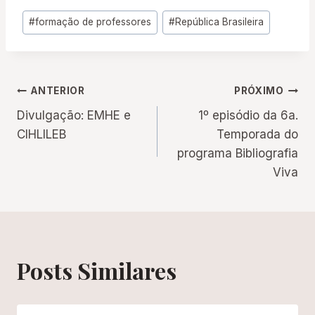
Tags
#
formação de professores
#
República Brasileira
do
Post:
Navegação
ANTERIOR
PRÓXIMO
Divulgação: EMHE e
1º episódio da 6a.
de
CIHLILEB
Temporada do
programa Bibliografia
Post
Viva
Posts Similares