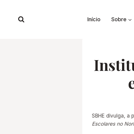
Pular
para
Início
Sobre
o
Conteúdo
Insti
SBHE divulga, a p
Escolares no Nor