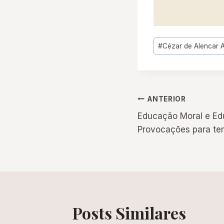
Tags
#
Cézar de Alencar 
do
Post:
Navegação
ANTERIOR
Educação Moral e Ed
de
Provocações para te
Post
Posts Similares