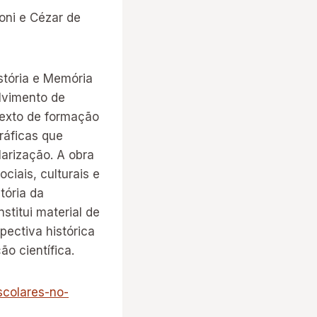
oni e Cézar de
istória e Memória
olvimento de
texto de formação
ráficas que
larização. A obra
iais, culturais e
tória da
stitui material de
ectiva histórica
ão científica.
escolares-no-