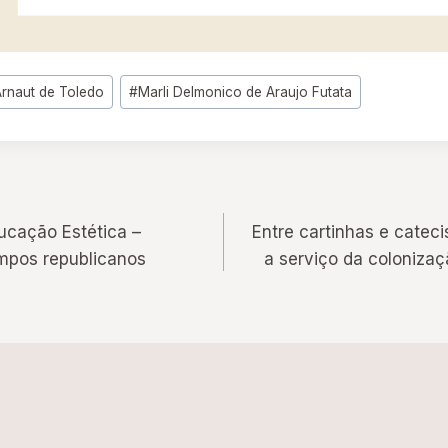
Arnaut de Toledo
#
Marli Delmonico de Araujo Futata
ucação Estética –
Entre cartinhas e catec
mpos republicanos
a serviço da coloniza