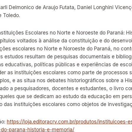
rli Delmonico de Araujo Futata, Daniel Longhini Vicenç
e Toledo.
Instituições Escolares no Norte e Noroeste do Paraná: H
pítulos voltados à análise da constituição e do desenv
uições escolares no Norte e Noroeste do Paraná, no con
Os estudos resultam de pesquisas documentais e bibliog
 educativas, políticas públicas e experiências de esco
r as instituições escolares como parte de processos soc
plos, e as situa nos debates historiográficos sobre a His
do a pesquisadores, docentes e estudantes, o livro con
aqueles que se dedicam ao estudo da educação em persp
o das instituições escolares como objetos de investigaç
ão:
https://loja.editoracrv.com.br/produtos/instituicoes-
-do-parana-historia-e-memoria/