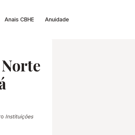
Anais CBHE
Anuidade
 Norte
á
vro
Instituições