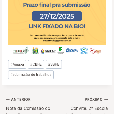
Tags
#
Amapá
#
CBHE
#
SBHE
do
#
submissão de trabalhos
Post:
Navegação
ANTERIOR
PRÓXIMO
Nota da Comissão do
Convite: 2ª Escola
de