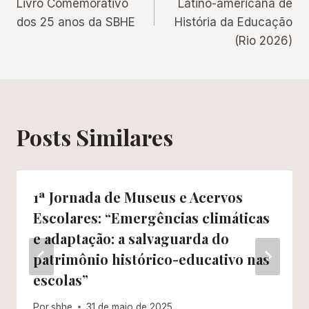
Livro Comemorativo
Latino-americana de
dos 25 anos da SBHE
História da Educação
Post
(Rio 2026)
Posts Similares
1ª Jornada de Museus e Acervos
Escolares: “Emergências climáticas
e adaptação: a salvaguarda do
patrimônio histórico-educativo nas
escolas”
Por
sbhe
31 de maio de 2025