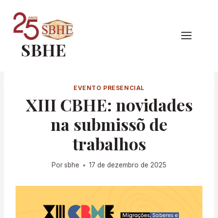
Pular
para
o
SBHE
Conteúdo
EVENTO PRESENCIAL
XIII CBHE: novidades
na submissõ de
trabalhos
Por
sbhe
17 de dezembro de 2025