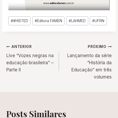
Tags
#
#HISTED
#
Editora FAMEN
#
LAHMED
#
UFRN
do
Post:
Navegação
ANTERIOR
PRÓXIMO
Live “Vozes negras na
Lançamento da série
de
educação brasileira” –
“História da
Parte II
Educação” em três
Post
volumes
Posts Similares