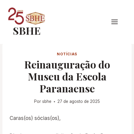
Pular
para
o
SBHE
Conteúdo
NOTÍCIAS
Reinauguração do
Museu da Escola
Paranaense
Por
sbhe
27 de agosto de 2025
Caras(os) sócias(os),