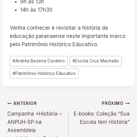
9h às 13h
14h às 17h30
Venha conhecer e revisitar a história da
educação paranaense neste importante marco
pelo Patrimônio Histórico Educativo.
Tags
#
Andréa Bezerra Cordeiro
#
Escola Cruz Machado
do
#
Patrimônio Histórico Educativo
Post:
Navegação
ANTERIOR
PRÓXIMO
Campanha +História –
E-books: Coleção “Sua
de
ANPUH-SP na
Escola tem História”
Assembleia
Post