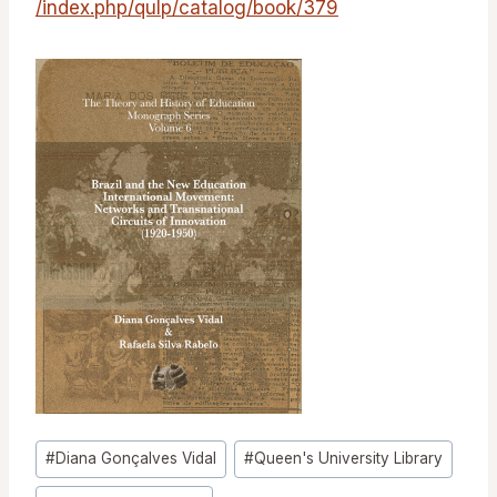
/index.php/qulp/catalog/book/379
Tags
#
Diana Gonçalves Vidal
#
Queen's University Library
do