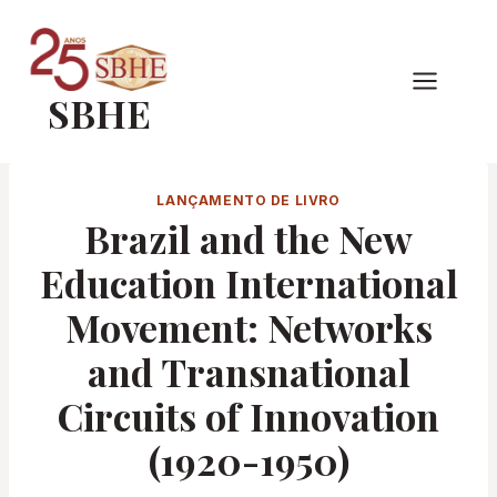
Pular
para
o
SBHE
Conteúdo
LANÇAMENTO DE LIVRO
Brazil and the New
Education International
Movement: Networks
and Transnational
Circuits of Innovation
(1920-1950)