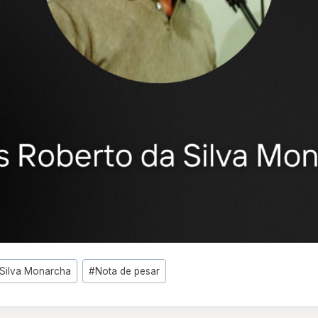
 Silva Monarcha
#
Nota de pesar