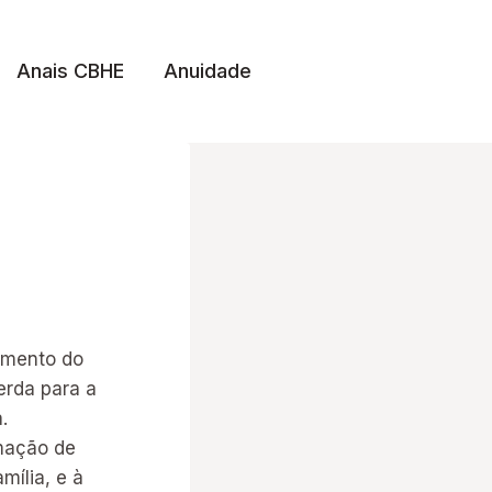
Anais CBHE
Anuidade
cimento do
erda para a
.
mação de
mília, e à