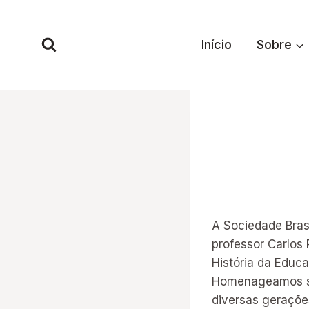
Pular
para
Início
Sobre
o
Conteúdo
A Sociedade Bras
professor Carlos
História da Educa
Homenageamos seu
diversas geraçõe