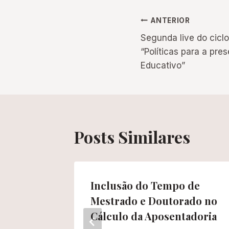
Navegação
ANTERIOR
Segunda live do cic
de
“Políticas para a pre
Educativo”
Post
Posts Similares
 da
Inclusão do Tempo de
Mestrado e Doutorado no
es”
Cálculo da Aposentadoria