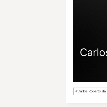
Tags
#
Carlos Roberto da
do
Post: