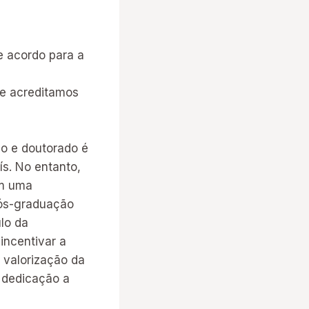
e acordo para a
e acreditamos
o e doutorado é
ís. No entanto,
am uma
pós-graduação
ulo da
incentivar a
 valorização da
e dedicação a