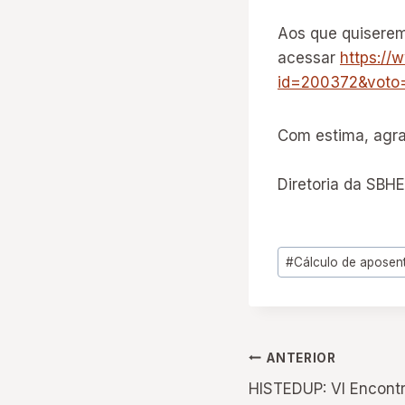
Aos que quiserem
acessar
https://
id=200372&voto
Com estima, agra
Diretoria da SBH
Tags
#
Cálculo de aposen
do
Post:
Navegação
ANTERIOR
HISTEDUP: VI Encontr