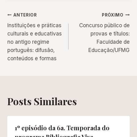
Navegação
ANTERIOR
PRÓXIMO
Instituições e práticas
Concurso público de
de
culturais e educativas
provas e títulos:
no antigo regime
Faculdade de
Post
português: difusão,
Educação/UFMG
conteúdos e formas
Posts Similares
1º episódio da 6a. Temporada do
programa Bibliografia Viva