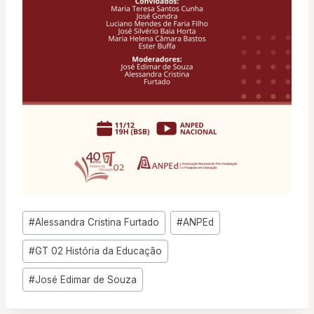
Tags
#
Alessandra Cristina Furtado
#
ANPEd
do
#
GT 02 História da Educação
Post:
#
José Edimar de Souza